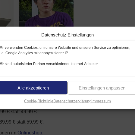
Datenschutz Einstellungen
Wir verwenden Cookies, um unsere Website und unseren Service zu optimieren,
u.a. Google Analytics mit anonymisierter IP.
and 3play Tarife bis
31.07.2026
Wir sind autorisierter Partner verschiedener Internet-Anbieter.
Komfort 50, Komfort 100 & Premium 100):
 Monate lang den gewählten 3play Tarif günstiger.
Wenn kein
fpreis.
Alle akzeptieren
Einstellungen anpassen
statt 34,99 €.
Cookie-Richtlinie
Datenschutzerklärung
Impressum
9 statt 44,99 €.
,99 € statt 49,99 €.
39,99 € statt 59,99 €.
ionen im
Onlineshop
.