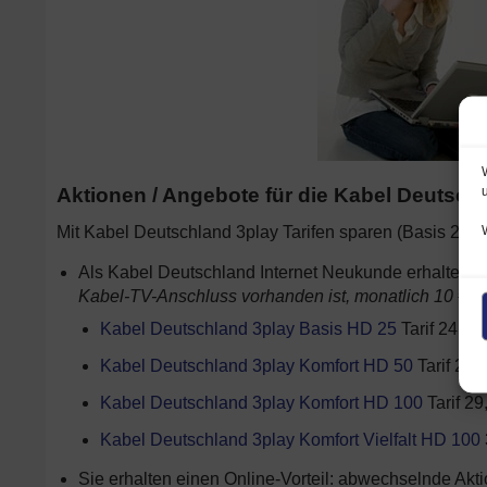
Aktionen / Angebote für die Kabel Deutschl
Mit Kabel Deutschland 3play Tarifen sparen (Basis 25, 
Als Kabel Deutschland Internet Neukunde erhalten 12
Kabel-TV-Anschluss vorhanden ist, monatlich 10 € Au
Kabel Deutschland 3play Basis HD 25
Tarif 24,99 
Kabel Deutschland 3play Komfort HD 50
Tarif 29,9
Kabel Deutschland 3play Komfort HD 100
Tarif 29
Kabel Deutschland 3play Komfort Vielfalt HD 100
Sie erhalten einen Online-Vorteil: abwechselnde Akt