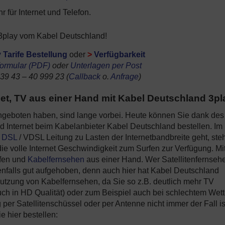
für Internet und Telefon.
 3play vom Kabel Deutschland!
 Tarife Bestellung
oder
>
Verfügbarkeit
formular (PDF)
oder
Unterlagen per Post
 39 43 – 40 999 23 (
Callback
o.
Anfrage
)
net, TV aus einer Hand mit Kabel Deutschland 3pl
geboten haben, sind lange vorbei. Heute können Sie dank des
 Internet beim Kabelanbieter Kabel Deutschland bestellen. Im
e
DSL
/ VDSL Leitung zu Lasten der Internetbandbreite geht, steh
ie volle Internet Geschwindigkeit zum Surfen zur Verfügung. Mi
rfen und
Kabelfernsehen
aus einer Hand. Wer Satellitenfernseh
nfalls gut aufgehoben, denn auch hier hat Kabel Deutschland
Nutzung von Kabelfernsehen, da Sie so z.B. deutlich mehr TV
h in HD Qualität) oder zum Beispiel auch bei schlechtem Wett
 Satellitenschüssel oder per Antenne nicht immer der Fall is
 hier bestellen: