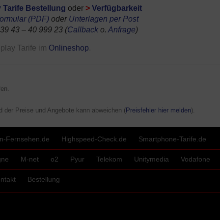
 Tarife Bestellung
oder
>
Verfügbarkeit
formular (PDF)
oder
Unterlagen per Post
 39 43 – 40 999 23 (
Callback
o.
Anfrage
)
play Tarife im
Onlineshop
.
en.
d der Preise und Angebote kann abweichen (
Preisfehler hier melden
).
fon-Fernsehen.de
Highspeed-Check.de
Smartphone-Tarife.de
gne
M-net
o2
Pyur
Telekom
Unitymedia
Vodafone
ntakt
Bestellung