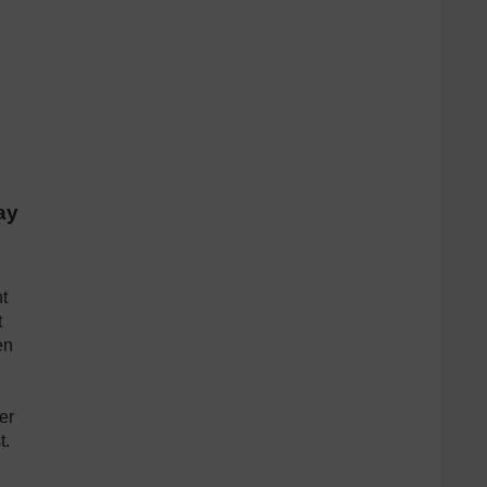
ay
t
t
en
er
t.