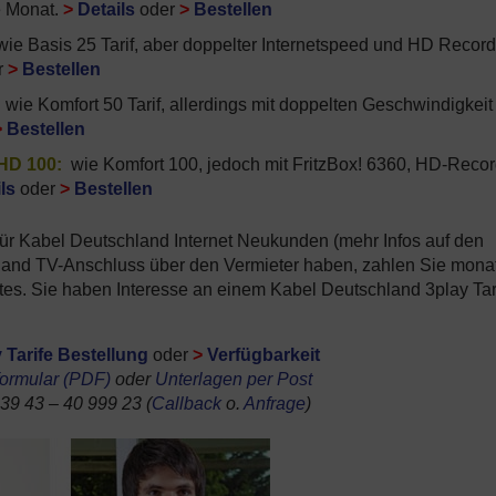
e Monat.
>
Details
oder
>
Bestellen
ie Basis 25 Tarif, aber doppelter Internetspeed und HD Record
r
>
Bestellen
:
wie Komfort 50 Tarif, allerdings mit doppelten Geschwindigkeit
>
Bestellen
HD 100:
wie Komfort 100, jedoch mit FritzBox! 6360, HD-Recor
ls
oder
>
Bestellen
 für Kabel Deutschland Internet Neukunden (mehr Infos auf den
hland TV-Anschluss über den Vermieter haben, zahlen Sie monat
tes. Sie haben Interesse an einem Kabel Deutschland 3play Tar
 Tarife Bestellung
oder
>
Verfügbarkeit
formular (PDF)
oder
Unterlagen per Post
 39 43 – 40 999 23 (
Callback
o.
Anfrage
)