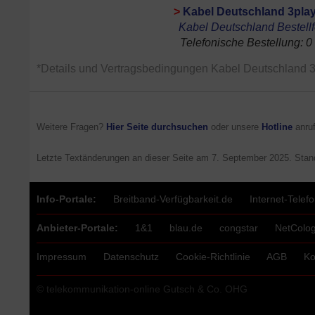
>
Kabel Deutschland 3play
Kabel Deutschland Bestell
Telefonische Bestellung: 0
*Details und Vertragsbedingungen Kabel Deutschland 3
Weitere Fragen?
Hier Seite durchsuchen
oder unsere
Hotline
anruf
Letzte Textänderungen an dieser Seite am
7. September 2025
. Stan
Info-Portale:
Breitband-Verfügbarkeit.de
Internet-Tele
Anbieter-Portale:
1&1
blau.de
congstar
NetColo
Impressum
Datenschutz
Cookie-Richtlinie
AGB
Ko
© telekommunikation-online Gutsch & Co. OHG