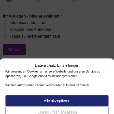
Ihr Anliegen - bitte auswählen
*
Interesse neuer Tarif
Wechsel des Anbieters
Frage zu bestehendem Tarif
Weiter
Datenschutz Einstellungen
Wir verwenden Cookies, um unsere Website und unseren Service zu
optimieren, u.a. Google Analytics mit anonymisierter IP.
Wir sind autorisierter Partner verschiedener Internet-Anbieter.
Unser Beratungsservice ist kostenlos und unverbindlich für
Sie. Empfehlen Sie unsere Internetseite zu
Kabel Internet
,
Telefon und TV der verschiedenen Kabelanbieter gern
Alle akzeptieren
weiter.
Einstellungen anpassen