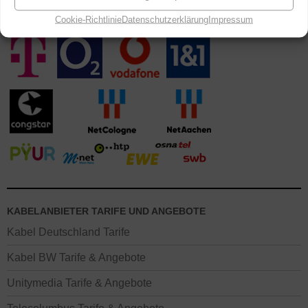
Cookie-Richtlinie
Datenschutzerklärung
Impressum
KABELANBIETER TARIFE UND ANGEBOTE
Kabel Deutschland Tarife
Kabel BW Tarife & Angebote
Unitymedia Tarife & Angebote