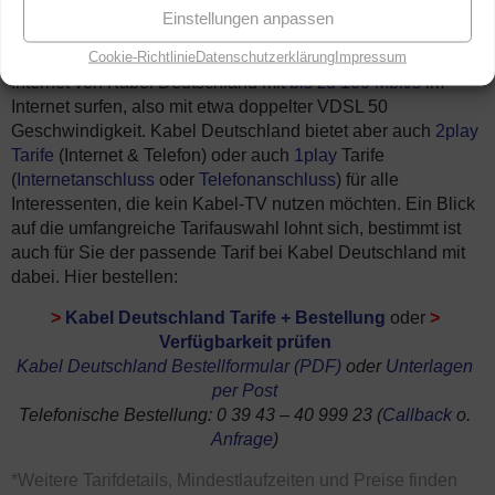
Deutschland (
3play Produkte
) bieten alles aus einer Hand
Einstellungen anpassen
(Internet, Telefon und Fernsehen) und das zum günstigen
Cookie-Richtlinie
Datenschutzerklärung
Impressum
monatlichen Grundpreis. Außerdem können Sie über das
Internet von Kabel Deutschland mit
bis zu 100 Mbit/s
im
Internet surfen, also mit etwa doppelter VDSL 50
Geschwindigkeit. Kabel Deutschland bietet aber auch
2play
Tarife
(Internet & Telefon) oder auch
1play
Tarife
(
Internetanschluss
oder
Telefonanschluss
) für alle
Interessenten, die kein Kabel-TV nutzen möchten. Ein Blick
auf die umfangreiche Tarifauswahl lohnt sich, bestimmt ist
auch für Sie der passende Tarif bei Kabel Deutschland mit
dabei. Hier bestellen:
>
Kabel Deutschland Tarife + Bestellung
oder
>
Verfügbarkeit prüfen
Kabel Deutschland Bestellformular (PDF)
oder
Unterlagen
per Post
Telefonische Bestellung: 0 39 43 – 40 999 23 (
Callback
o.
Anfrage
)
*Weitere Tarifdetails, Mindestlaufzeiten und Preise finden